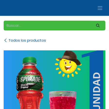
Ir al contenido
Todos los productos