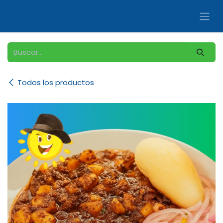
Ir al contenido
Todos los productos