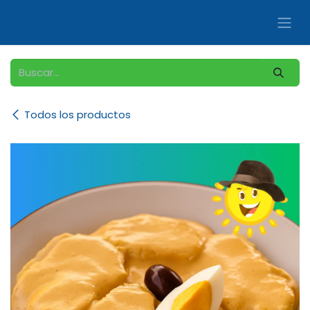
Ir al contenido
Todos los productos