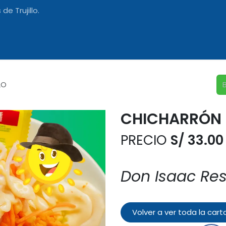
de Trujillo.
ación
Nosotros
LO
CHICHARRÓN 
PRECIO
S/ 33.00
Don Isaac Re
Volver a ver toda la cart