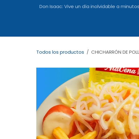
Ir al contenido
Don Isaac: Vive un día inolvidable a minutos 
Inicio
Actividades
Carta
Ubic
Todos los productos
CHICHARRÓN DE POL