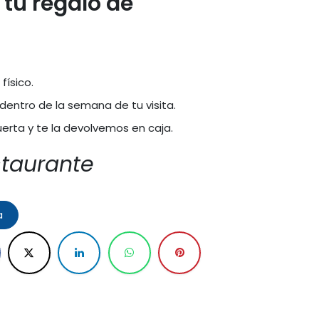
tu regalo de
físico.
dentro de la semana de tu visita.
rta y te la devolvemos en caja.
staurante
a