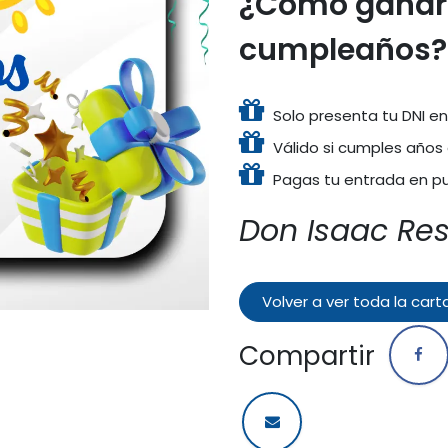
¿Cómo ganar 
cumpleaños?
Solo presenta tu DNI en 
Válido si cumples años 
Pagas tu entrada en pue
Don Isaac Re
Volver a ver toda la cart
Compartir