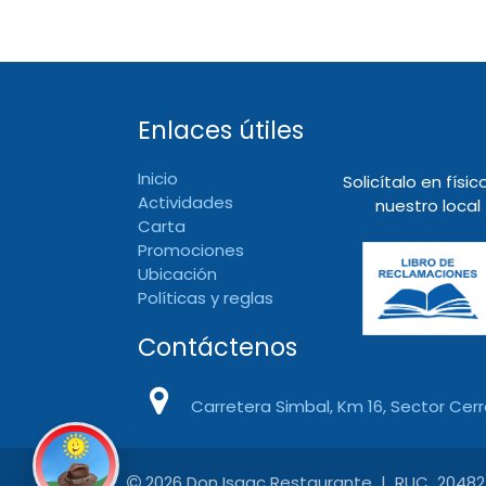
Enlaces útiles
Inicio
Solicítalo en físic
Actividades
nuestro local
Carta
Promociones
Ubicación
Políticas y reglas
Contáctenos
Carretera Simbal, Km 16, Sector Cerro 
2026 Don Isaac Restaurante | RUC 2048