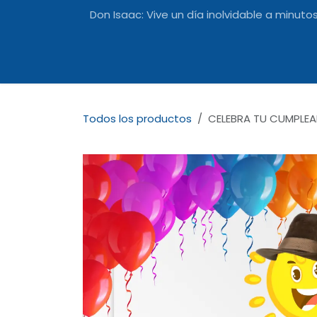
Ir al contenido
Don Isaac: Vive un día inolvidable a minutos 
Inicio
Actividades
Carta
Ubic
Todos los productos
CELEBRA TU CUMPLE