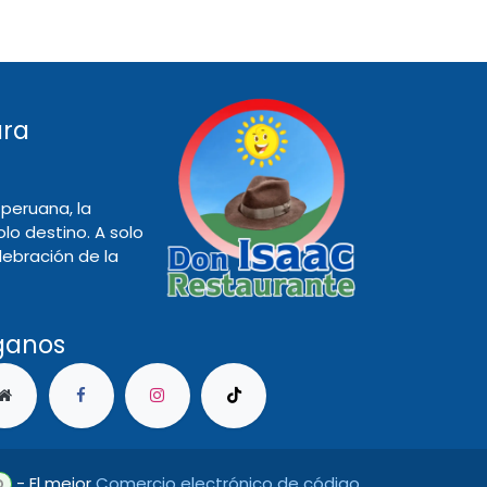
ara
peruana, la
olo destino. A solo
elebración de la
ganos
- El mejor
Comercio electrónico de código